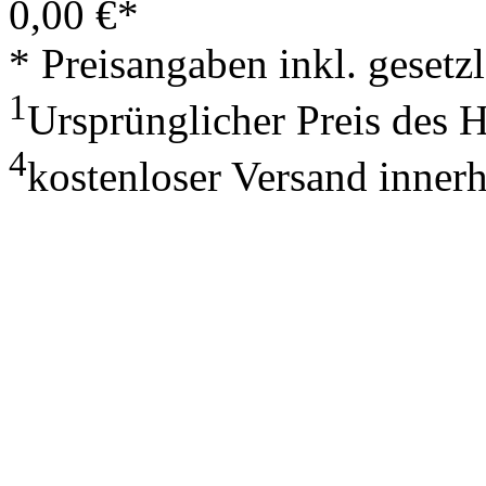
0,00
€
*
* Preisangaben inkl. geset
1
Ursprünglicher Preis des 
4
kostenloser Versand inner