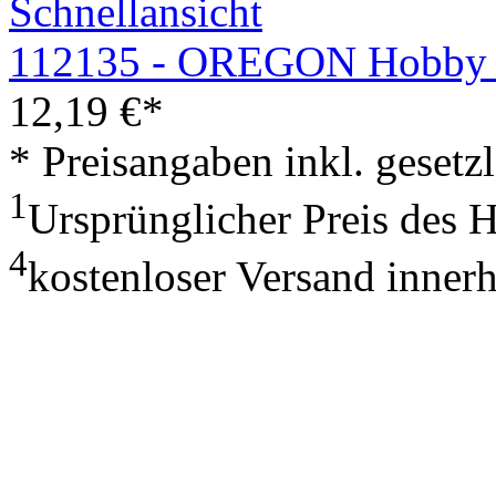
Schnellansicht
112135 - OREGON Hobby K
12,19
€
*
* Preisangaben inkl. geset
1
Ursprünglicher Preis des 
4
kostenloser Versand inner