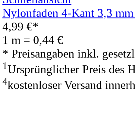
Nylonfaden 4-Kant 3,3 mm 
4,99
€
*
1 m = 0,44 €
* Preisangaben inkl. geset
1
Ursprünglicher Preis des 
4
kostenloser Versand inner