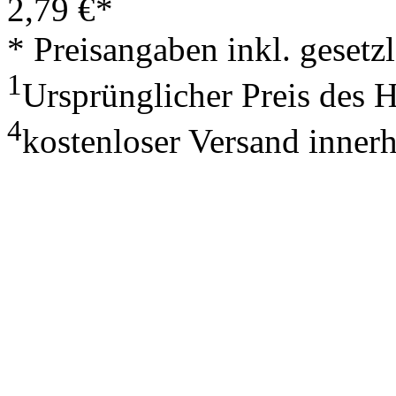
2,79
€
*
* Preisangaben inkl. geset
1
Ursprünglicher Preis des 
4
kostenloser Versand inner