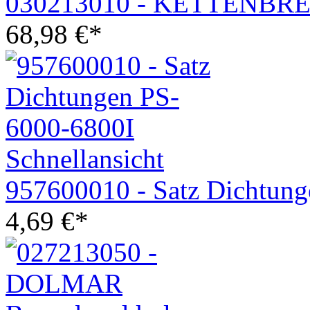
030213010 - KETTENBRE
68,98
€
*
Schnellansicht
957600010 - Satz Dichtun
4,69
€
*