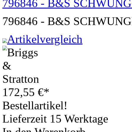
796846 - B&S SCHWUN
796846 - B&S SCHWUN
Artikelvergleich
172,55
€
*
Bestellartikel!
Lieferzeit 15 Werktage
In den Warenkorb