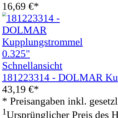
16,69
€
*
Schnellansicht
181223314 - DOLMAR Kup
43,19
€
*
* Preisangaben inkl. geset
1
Ursprünglicher Preis des 