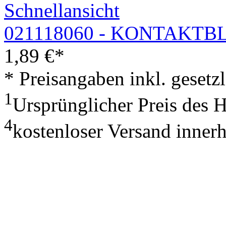
Schnellansicht
021118060 - KONTAKTB
1,89
€
*
* Preisangaben inkl. geset
1
Ursprünglicher Preis des 
4
kostenloser Versand inner