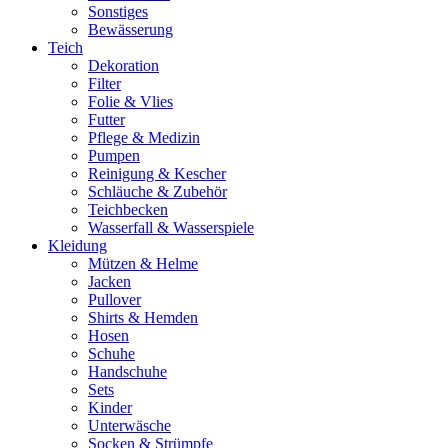
Sonstiges
Bewässerung
Teich
Dekoration
Filter
Folie & Vlies
Futter
Pflege & Medizin
Pumpen
Reinigung & Kescher
Schläuche & Zubehör
Teichbecken
Wasserfall & Wasserspiele
Kleidung
Mützen & Helme
Jacken
Pullover
Shirts & Hemden
Hosen
Schuhe
Handschuhe
Sets
Kinder
Unterwäsche
Socken & Strümpfe