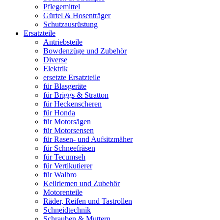
Pflegemittel
Gürtel & Hosenträger
Schutzausrüstung
Ersatzteile
Antriebsteile
Bowdenzüge und Zubehör
Diverse
Elektrik
ersetzte Ersatzteile
für Blasgeräte
für Briggs & Stratton
für Heckenscheren
für Honda
für Motorsägen
für Motorsensen
für Rasen- und Aufsitzmäher
für Schneefräsen
für Tecumseh
für Vertikutierer
für Walbro
Keilriemen und Zubehör
Motorenteile
Räder, Reifen und Tastrollen
Schneidtechnik
Schrauben & Muttern