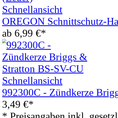
Schnellansicht
OREGON Schnittschutz-Ha
ab
6,99
€
*
Schnellansicht
992300C - Zündkerze Brig
3,49
€
*
* Preisangaben inkl. geset