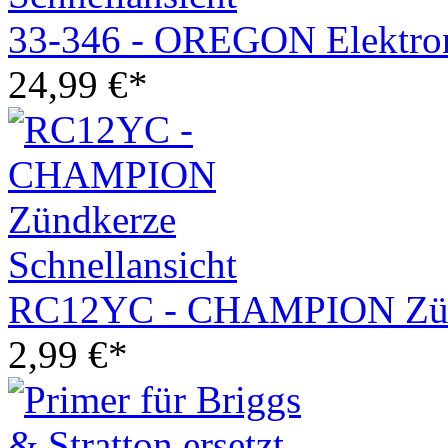
33-346 - OREGON Elektron
24,99
€
*
Schnellansicht
RC12YC - CHAMPION Zün
2,99
€
*