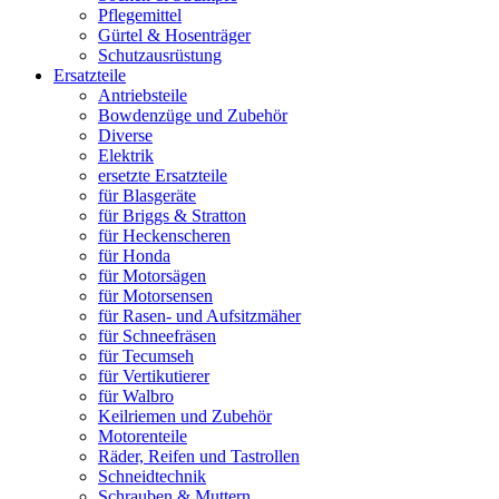
Pflegemittel
Gürtel & Hosenträger
Schutzausrüstung
Ersatzteile
Antriebsteile
Bowdenzüge und Zubehör
Diverse
Elektrik
ersetzte Ersatzteile
für Blasgeräte
für Briggs & Stratton
für Heckenscheren
für Honda
für Motorsägen
für Motorsensen
für Rasen- und Aufsitzmäher
für Schneefräsen
für Tecumseh
für Vertikutierer
für Walbro
Keilriemen und Zubehör
Motorenteile
Räder, Reifen und Tastrollen
Schneidtechnik
Schrauben & Muttern