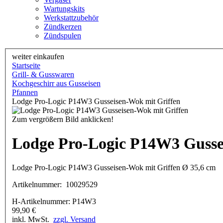
Wartungskits
Werkstattzubehör
Zündkerzen
Zündspulen
weiter einkaufen
Startseite
Grill- & Gusswaren
Kochgeschirr aus Gusseisen
Pfannen
Lodge Pro-Logic P14W3 Gusseisen-Wok mit Griffen
Zum vergrößern Bild anklicken!
Lodge Pro-Logic P14W3 Gusse
Lodge Pro-Logic P14W3 Gusseisen-Wok mit Griffen Ø 35,6 cm
Artikelnummer:
10029529
H-Artikelnummer:
P14W3
99,90
€
inkl. MwSt.
zzgl. Versand