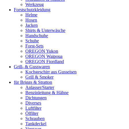
Werkzeug
Forstschutzkleidung
Helme
Hosen
Jacken
Shirts & Unterwäsche
Handschuhe
Schuhe
Forst-Sets
OREGON Yukon
OREGON Waipoua
OREGON Fiordland
Grill- & Gusswaren
Kochgeschirr aus Gusseisen
Grill & Smoker
für Briggs & Stratton
Anlasser/Starter
Benzinleitung & Hähne
Dichtungen
Diverses
Luftfilter
Ölfilter
Schrauben
Tankdeckel
Vergaser