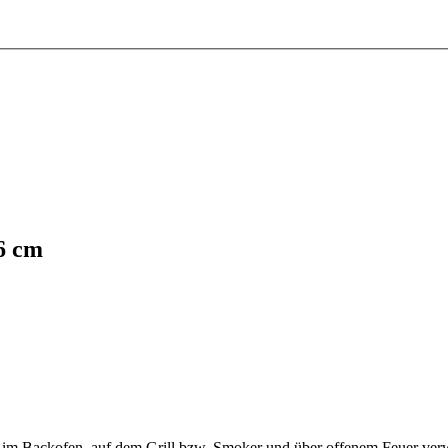
6 cm
s im Backofen, auf dem Grill bzw. Smoker und über offenem Feuer ve