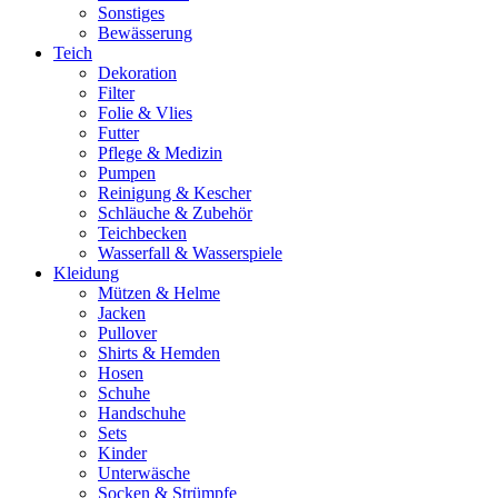
Sonstiges
Bewässerung
Teich
Dekoration
Filter
Folie & Vlies
Futter
Pflege & Medizin
Pumpen
Reinigung & Kescher
Schläuche & Zubehör
Teichbecken
Wasserfall & Wasserspiele
Kleidung
Mützen & Helme
Jacken
Pullover
Shirts & Hemden
Hosen
Schuhe
Handschuhe
Sets
Kinder
Unterwäsche
Socken & Strümpfe