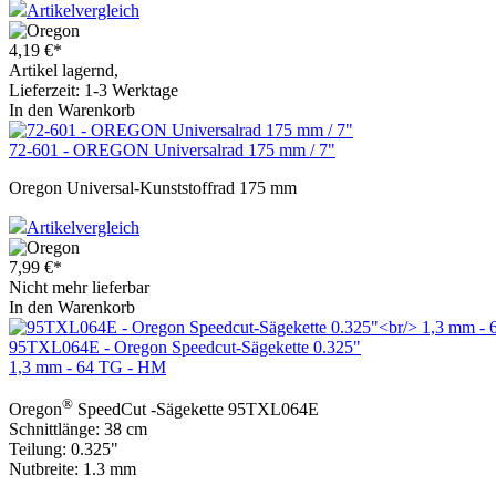
Artikelvergleich
4,19
€
*
Artikel lagernd,
Lieferzeit: 1-3 Werktage
In den Warenkorb
72-601 - OREGON Universalrad 175 mm / 7"
Oregon Universal-Kunststoffrad 175 mm
Artikelvergleich
7,99
€
*
Nicht mehr lieferbar
In den Warenkorb
95TXL064E - Oregon Speedcut-Sägekette 0.325"
1,3 mm - 64 TG - HM
®
Oregon
SpeedCut -Sägekette 95TXL064E
Schnittlänge: 38 cm
Teilung: 0.325"
Nutbreite: 1.3 mm