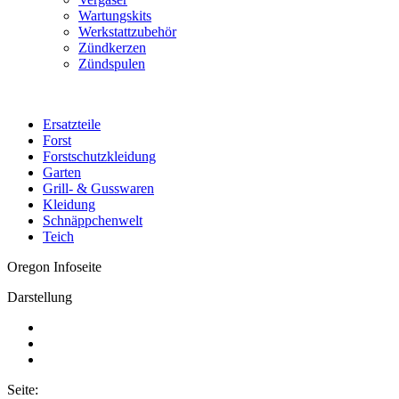
Wartungskits
Werkstattzubehör
Zündkerzen
Zündspulen
Ersatzteile
Forst
Forstschutzkleidung
Garten
Grill- & Gusswaren
Kleidung
Schnäppchenwelt
Teich
Oregon Infoseite
Darstellung
Seite: