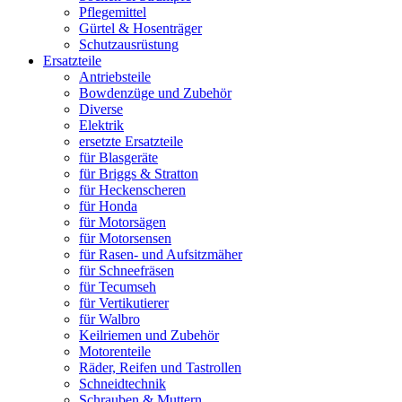
Pflegemittel
Gürtel & Hosenträger
Schutzausrüstung
Ersatzteile
Antriebsteile
Bowdenzüge und Zubehör
Diverse
Elektrik
ersetzte Ersatzteile
für Blasgeräte
für Briggs & Stratton
für Heckenscheren
für Honda
für Motorsägen
für Motorsensen
für Rasen- und Aufsitzmäher
für Schneefräsen
für Tecumseh
für Vertikutierer
für Walbro
Keilriemen und Zubehör
Motorenteile
Räder, Reifen und Tastrollen
Schneidtechnik
Schrauben & Muttern