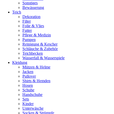
Sonstiges
Bewässerung
Teich
Dekoration
Filter
Folie & Vlies
Futter
Pflege & Medizin
Pumpen
Reinigung & Kescher
Schläuche & Zubehör
Teichbecken
Wasserfall & Wasserspiele
Kleidung
Mützen & Helme
Jacken
Pullover
Shirts & Hemden
Hosen
Schuhe
Handschuhe
Sets
Kinder
Unterwäsche
Socken & Strümpfe