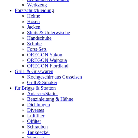
Werkzeug
Forstschutzkleidung
Helme
Hosen
Jacken
Shirts & Unterwäsche
Handschuhe
Schuhe
Forst-Sets
OREGON Yukon
OREGON Waipoua
OREGON Fiordland
Grill- & Gusswaren
Kochgeschirr aus Gusseisen
Grill & Smoker
für Briggs & Stratton
Anlasser/Starter
Benzinleitung & Hähne
Dichtungen
Diverses
Luftfilter
Ölfilter
Schrauben
Tankdeckel
Vergaser