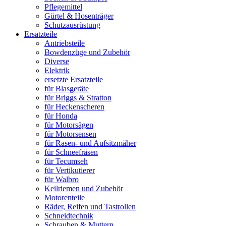
Pflegemittel
Gürtel & Hosenträger
Schutzausrüstung
Ersatzteile
Antriebsteile
Bowdenzüge und Zubehör
Diverse
Elektrik
ersetzte Ersatzteile
für Blasgeräte
für Briggs & Stratton
für Heckenscheren
für Honda
für Motorsägen
für Motorsensen
für Rasen- und Aufsitzmäher
für Schneefräsen
für Tecumseh
für Vertikutierer
für Walbro
Keilriemen und Zubehör
Motorenteile
Räder, Reifen und Tastrollen
Schneidtechnik
Schrauben & Muttern