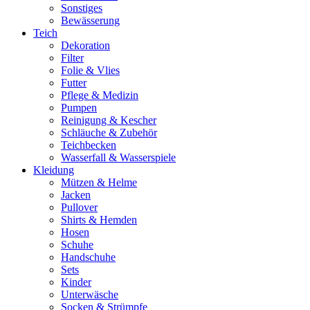
Sonstiges
Bewässerung
Teich
Dekoration
Filter
Folie & Vlies
Futter
Pflege & Medizin
Pumpen
Reinigung & Kescher
Schläuche & Zubehör
Teichbecken
Wasserfall & Wasserspiele
Kleidung
Mützen & Helme
Jacken
Pullover
Shirts & Hemden
Hosen
Schuhe
Handschuhe
Sets
Kinder
Unterwäsche
Socken & Strümpfe