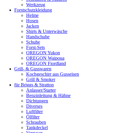
Werkzeug
Forstschutzkleidung
Helme
Hosen
Jacken
Shirts & Unterwäsche
Handschuhe
Schuhe
Forst-Sets
OREGON Yukon
OREGON Waipoua
OREGON Fiordland
Grill- & Gusswaren
Kochgeschirr aus Gusseisen
Grill & Smoker
für Briggs & Stratton
Anlasser/Starter
Benzinleitung & Hähne
Dichtungen
Diverses
Luftfilter
Ölfilter
Schrauben
Tankdeckel
Vergaser