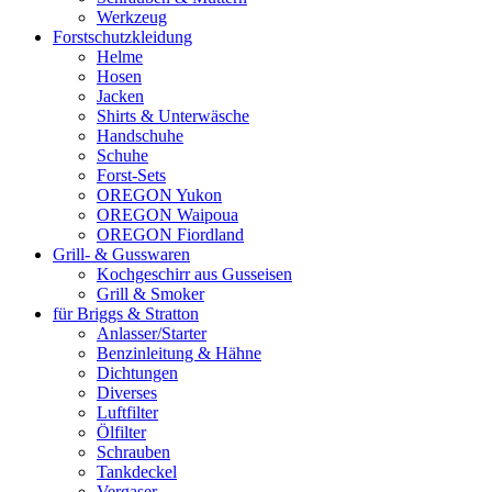
Werkzeug
Forstschutzkleidung
Helme
Hosen
Jacken
Shirts & Unterwäsche
Handschuhe
Schuhe
Forst-Sets
OREGON Yukon
OREGON Waipoua
OREGON Fiordland
Grill- & Gusswaren
Kochgeschirr aus Gusseisen
Grill & Smoker
für Briggs & Stratton
Anlasser/Starter
Benzinleitung & Hähne
Dichtungen
Diverses
Luftfilter
Ölfilter
Schrauben
Tankdeckel
Vergaser