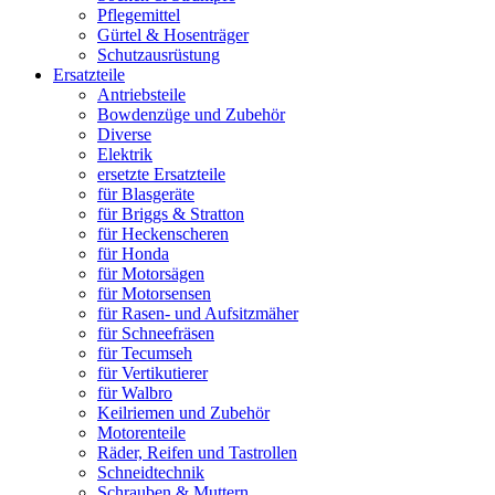
Pflegemittel
Gürtel & Hosenträger
Schutzausrüstung
Ersatzteile
Antriebsteile
Bowdenzüge und Zubehör
Diverse
Elektrik
ersetzte Ersatzteile
für Blasgeräte
für Briggs & Stratton
für Heckenscheren
für Honda
für Motorsägen
für Motorsensen
für Rasen- und Aufsitzmäher
für Schneefräsen
für Tecumseh
für Vertikutierer
für Walbro
Keilriemen und Zubehör
Motorenteile
Räder, Reifen und Tastrollen
Schneidtechnik
Schrauben & Muttern