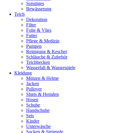
Sonstiges
Bewässerung
Teich
Dekoration
Filter
Folie & Vlies
Futter
Pflege & Medizin
Pumpen
Reinigung & Kescher
Schläuche & Zubehör
Teichbecken
Wasserfall & Wasserspiele
Kleidung
Mützen & Helme
Jacken
Pullover
Shirts & Hemden
Hosen
Schuhe
Handschuhe
Sets
Kinder
Unterwäsche
Socken & Strümpfe