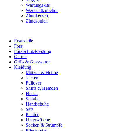
Wartungskits
Werkstattzubehör
Zündkerzen
Zündspulen
Ersatzteile
Forst
Forstschutzkleidung
Garten
Grill- & Gusswaren
Kleidung
Mützen & Helme
Jacken
Pullover
Shirts & Hemden
Hosen
Schuhe
Handschuhe
Sets
Kinder
Unterwäsche
Socken & Strümpfe
Pflegemittel