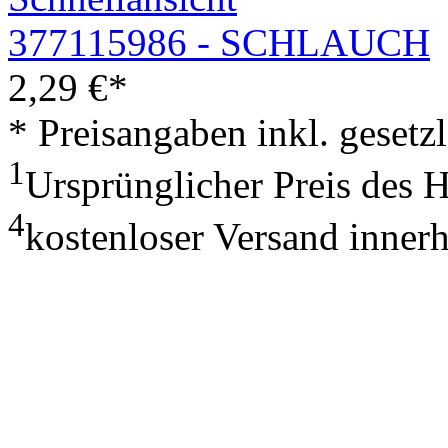
377115986 - SCHLAUCH
2,29
€
*
* Preisangaben inkl. geset
1
Ursprünglicher Preis des 
4
kostenloser Versand inner