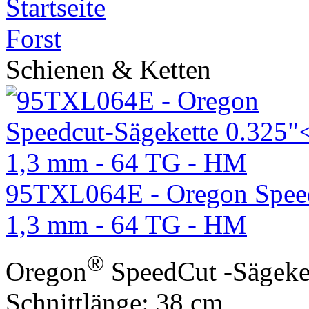
Startseite
Forst
Schienen & Ketten
95TXL064E - Oregon Speed
1,3 mm - 64 TG - HM
®
Oregon
SpeedCut -Sägek
Schnittlänge: 38 cm