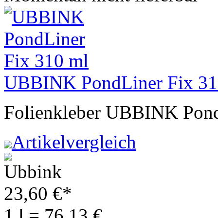
UBBINK PondLiner Fix 31
Folienkleber UBBINK Pond
Artikelvergleich
23,60
€
*
1 l = 76,13 €