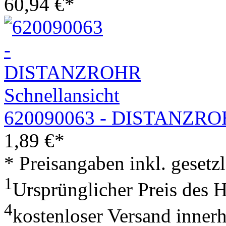
60,94
€
*
Schnellansicht
620090063 - DISTANZR
1,89
€
*
* Preisangaben inkl. geset
1
Ursprünglicher Preis des 
4
kostenloser Versand inner