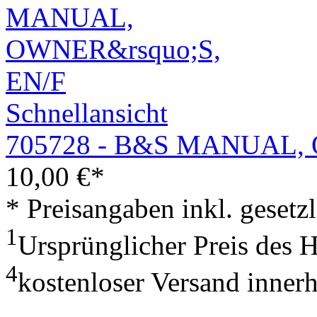
Schnellansicht
705728 - B&S MANUAL,
10,00
€
*
* Preisangaben inkl. geset
1
Ursprünglicher Preis des 
4
kostenloser Versand inner