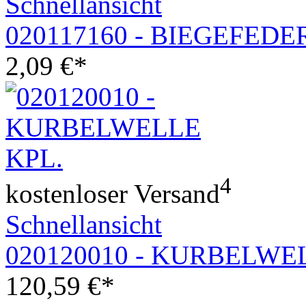
Schnellansicht
020117160 - BIEGEFEDE
2,09
€
*
4
kostenloser Versand
Schnellansicht
020120010 - KURBELWE
120,59
€
*