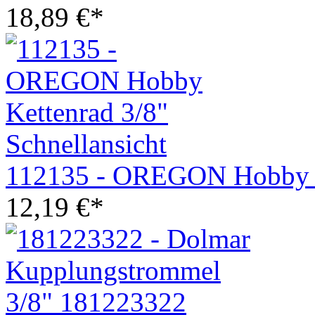
18,89
€
*
Schnellansicht
112135 - OREGON Hobby K
12,19
€
*