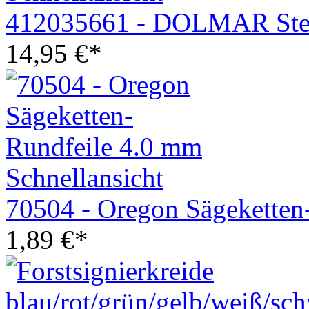
412035661 - DOLMAR Ster
14,95
€
*
Schnellansicht
70504 - Oregon Sägeketten
1,89
€
*